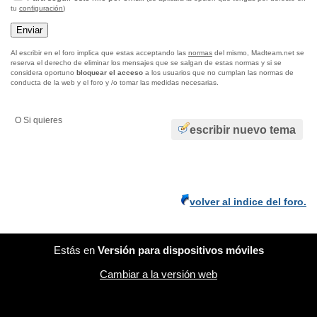
tu
configuración
)
Al escribir en el foro implica que estas acceptando las
normas
del mismo, Madteam.net se
reserva el derecho de eliminar los mensajes que se salgan de estas normas y si se
considera oportuno
bloquear el acceso
a los usuarios que no cumplan las normas de
conducta de la web y el foro y /o tomar las medidas necesarias.
O Si quieres
escribir nuevo tema
volver al indice del foro.
Estás en
Versión para dispositivos móviles
Cambiar a la versión web