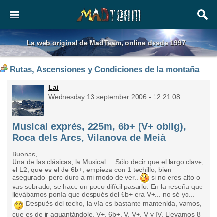
La web original de MadTeam, online desde 1997
Rutas, Ascensiones y Condiciones de la montaña
Lai
Wednesday 13 september 2006 - 12:21:08
Musical exprés, 225m, 6b+ (V+ oblig),
Roca dels Arcs, Vilanova de Meià
Buenas,
Una de las clásicas, la Musical... Sólo decir que el largo clave,
el L2, que es el de 6b+, empieza con 1 techillo, bien
asegurado, pero duro a mi modo de ver...
si no eres alto o
vas sobrado, se hace un poco difícil pasarlo. En la reseña que
llevábamos ponía que después del 6b+ era V+... no sé yo...
Después del techo, la vía es bastante mantenida, vamos,
que es de ir aguantándole. V+, 6b+, V, V+, V y IV. Llevamos 8