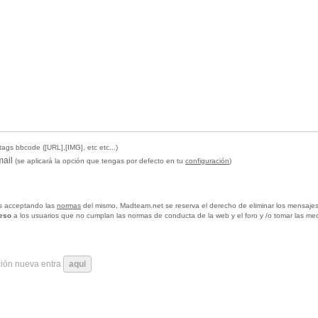
tags bbcode ([URL],[IMG], etc etc...)
mail
(se aplicará la opción que tengas por defecto en tu
configuración
)
tas acceptando las
normas
del mismo, Madteam.net se reserva el derecho de eliminar los mensajes
ceso
a los usuarios que no cumplan las normas de conducta de la web y el foro y /o tomar las me
ción nueva entra
aqui