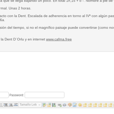
la que se llega bajando un poco. En total 1h,15 + o -. Nombre a pie de 
mal. Unas 2 horas.
acto con la Dent. Escalada de adherencia en torno al IVº con algún pas
/6a.
isión del tiempo, si no el magnífico paisaje puede convertirse (como n
 la Dent D´Orlu y en internet
www.cafma.free
Password:
Tamaño Letra...