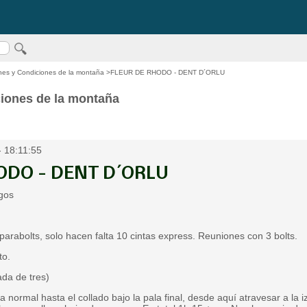
nes y Condiciones de la montaña
>FLEUR DE RHODO - DENT D´ORLU
iones de la montaña
- 18:11:55
ODO - DENT D´ORLU
gos
rabolts, solo hacen falta 10 cintas express. Reuniones con 3 bolts.
to.
da de tres)
ormal hasta el collado bajo la pala final, desde aquí atravesar a la iz