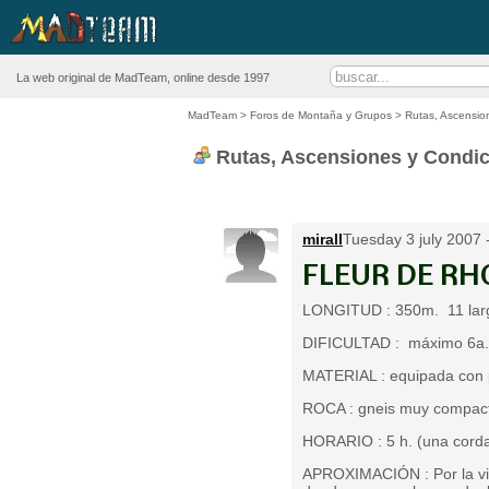
La web original de MadTeam, online desde 1997
MadTeam
>
Foros de Montaña y Grupos
>
Rutas, Ascensio
Rutas, Ascensiones y Condic
mirall
Tuesday 3 july 2007 
FLEUR DE RH
LONGITUD : 350m. 11 lar
DIFICULTAD : máximo 6a.
MATERIAL : equipada con pa
ROCA : gneis muy compac
HORARIO : 5 h. (una corda
APROXIMACIÓN : Por la via n