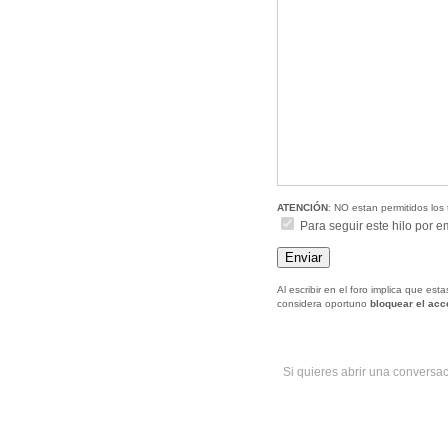
ATENCIÓN
: NO estan permitidos los 
Para seguir este hilo por e
Al escribir en el foro implica que es
considera oportuno
bloquear el ac
Si quieres abrir una conversa