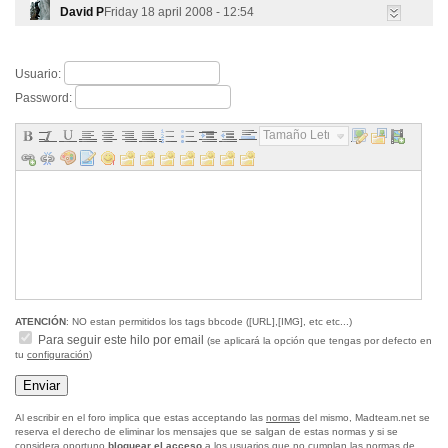
David P
Friday 18 april 2008 - 12:54
Usuario:
Password:
Tamaño Letra...
ATENCIÓN
: NO estan permitidos los tags bbcode ([URL],[IMG], etc etc...)
Para seguir este hilo por email
(se aplicará la opción que tengas por defecto en
tu
configuración
)
Al escribir en el foro implica que estas acceptando las
normas
del mismo, Madteam.net se
reserva el derecho de eliminar los mensajes que se salgan de estas normas y si se
considera oportuno
bloquear el acceso
a los usuarios que no cumplan las normas de