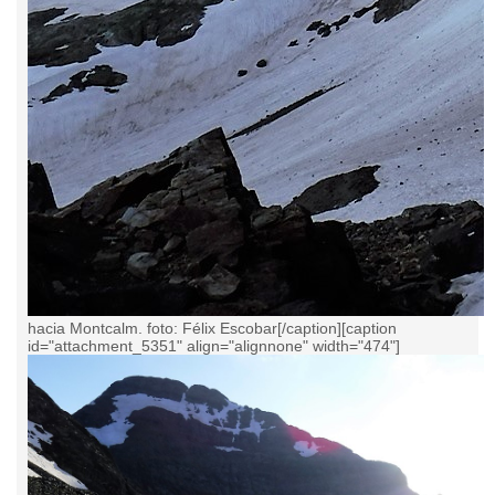
hacia Montcalm. foto: Félix Escobar[/caption][caption
id="attachment_5351" align="alignnone" width="474"]