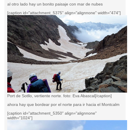
al otro lado hay un bonito paisaje con mar de nubes
[caption id="attachment_5375" align="alignnone" width="474"]
Port de Sotllo, vertiente norte. foto: Eva Abascal[/caption]
ahora hay que bordear por el norte para ir hacia el Montcalm
[caption id="attachment_5350" align="alignnone"
width="1024"]