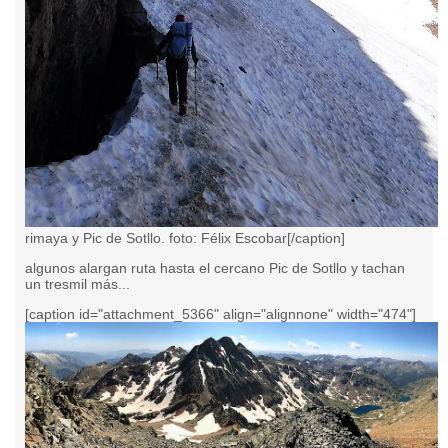
rimaya y Pic de Sotllo. foto: Félix Escobar[/caption]
algunos alargan ruta hasta el cercano Pic de Sotllo y tachan
un tresmil más...
[caption id="attachment_5366" align="alignnone" width="474"]