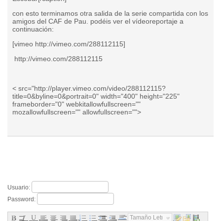
con esto terminamos otra salida de la serie compartida con los
amigos del CAF de Pau. podéis ver el vídeoreportaje a
continuación:
[vimeo http://vimeo.com/288112115]
http://vimeo.com/288112115
< src="http://player.vimeo.com/video/288112115?
title=0&byline=0&portrait=0" width="400" height="225"
frameborder="0" webkitallowfullscreen=""
mozallowfullscreen="" allowfullscreen="">
Usuario:
Password:
Tamaño Letra...