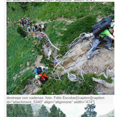
destrepe con cadenas. foto: Félix Escobar[/caption][caption
id="attachment_5340" align="alignnone" width="474"]