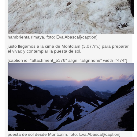
hambrienta rimaya. foto: Eva Abascal[/caption]
justo llegamos a la cima de Montclam (3.077m.) para preparar
el vivac y contemplar la puesta de sol.
[caption id="attachment_5378" align="alignnone" width="474"]
puesta de sol desde Montcalm. foto: Eva Abascal[/caption]