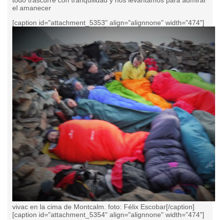
todo trascurre con tranquilidad y nos levantamos para admirar
el amanecer
[caption id="attachment_5353" align="alignnone" width="474"]
vivac en la cima de Montcalm. foto: Félix Escobar[/caption]
[caption id="attachment_5354" align="alignnone" width="474"]