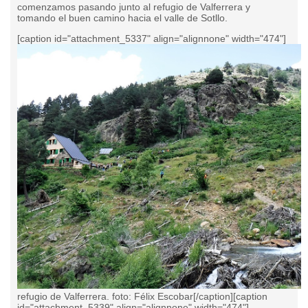
comenzamos pasando junto al refugio de Valferrera y
tomando el buen camino hacia el valle de Sotllo.
[caption id="attachment_5337" align="alignnone" width="474"]
refugio de Valferrera. foto: Félix Escobar[/caption][caption
id="attachment_5339" align="alignnone" width="474"]