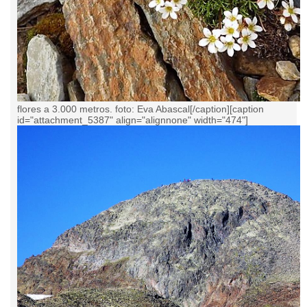
flores a 3.000 metros. foto: Eva Abascal[/caption][caption
id="attachment_5387" align="alignnone" width="474"]