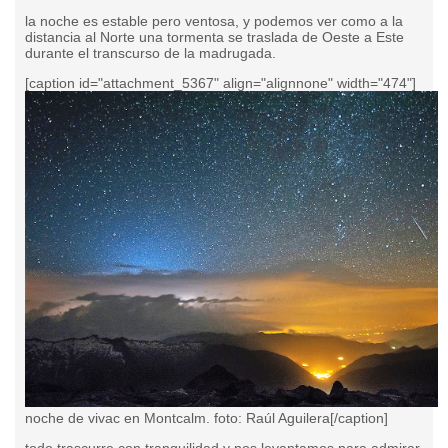
la noche es estable pero ventosa, y podemos ver como a la
distancia al Norte una tormenta se traslada de Oeste a Este
durante el transcurso de la madrugada.
[caption id="attachment_5367" align="alignnone" width="474"]
noche de vivac en Montcalm. foto: Raúl Aguilera[/caption]