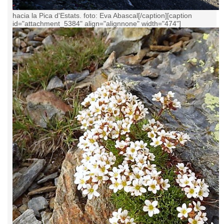
hacia la Pica d'Estats. foto: Eva Abascal[/caption][caption
id="attachment_5384" align="alignnone" width="474"]