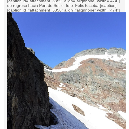
[caption id="attachment_5359" align="alignnone" width="474"]
de regreso hacia Port de Sotllo. foto: Félix Escobar[/caption]
[caption id="attachment_5358" align="alignnone" width="474"]