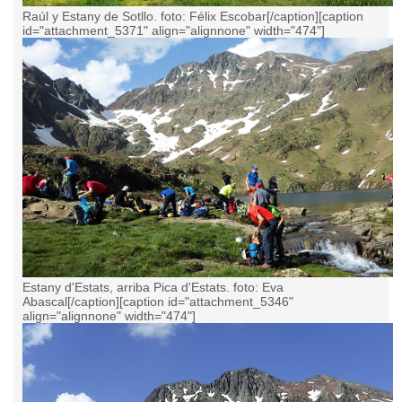
Raúl y Estany de Sotllo. foto: Félix Escobar[/caption][caption
id="attachment_5371" align="alignnone" width="474"]
Estany d'Estats, arriba Pica d'Estats. foto: Eva
Abascal[/caption][caption id="attachment_5346"
align="alignnone" width="474"]