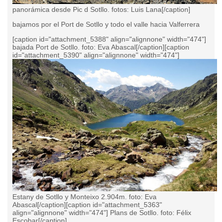
panorámica desde Pic d Sotllo. fotos: Luis Lana[/caption]
bajamos por el Port de Sotllo y todo el valle hacia Valferrera
[caption id="attachment_5388" align="alignnone" width="474"]
bajada Port de Sotllo. foto: Eva Abascal[/caption][caption
id="attachment_5390" align="alignnone" width="474"]
Estany de Sotllo y Monteixo 2.904m. foto: Eva
Abascal[/caption][caption id="attachment_5363"
align="alignnone" width="474"]
Plans de Sotllo. foto: Félix
Escobar[/caption]