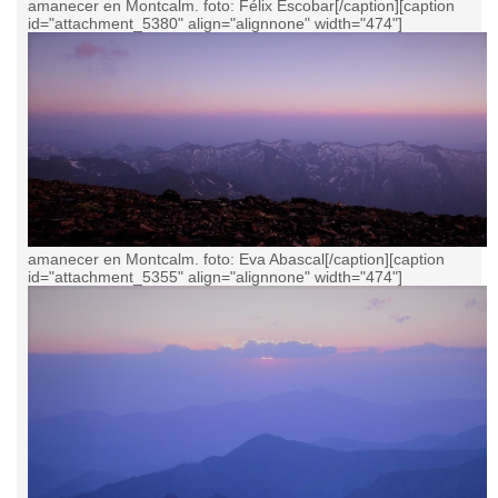
amanecer en Montcalm. foto: Félix Escobar[/caption][caption
id="attachment_5380" align="alignnone" width="474"]
amanecer en Montcalm. foto: Eva Abascal[/caption][caption
id="attachment_5355" align="alignnone" width="474"]