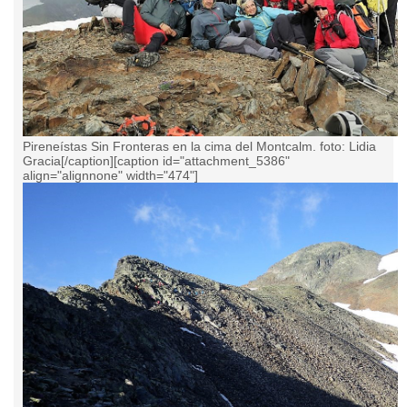
Pireneístas Sin Fronteras en la cima del Montcalm. foto: Lidia
Gracia[/caption][caption id="attachment_5386"
align="alignnone" width="474"]