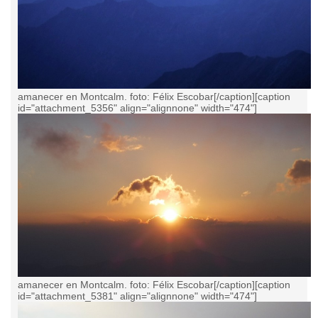
amanecer en Montcalm. foto: Félix Escobar[/caption][caption
id="attachment_5356" align="alignnone" width="474"]
amanecer en Montcalm. foto: Félix Escobar[/caption][caption
id="attachment_5381" align="alignnone" width="474"]