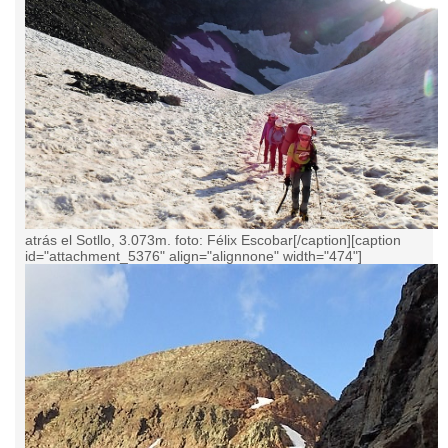
atrás el Sotllo, 3.073m. foto: Félix Escobar[/caption][caption
id="attachment_5376" align="alignnone" width="474"]