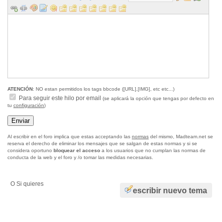
ATENCIÓN
: NO estan permitidos los tags bbcode ([URL],[IMG], etc etc...)
Para seguir este hilo por email
(se aplicará la opción que tengas por defecto en
tu
configuración
)
Al escribir en el foro implica que estas acceptando las
normas
del mismo, Madteam.net se
reserva el derecho de eliminar los mensajes que se salgan de estas normas y si se
considera oportuno
bloquear el acceso
a los usuarios que no cumplan las normas de
conducta de la web y el foro y /o tomar las medidas necesarias.
O Si quieres
escribir nuevo tema