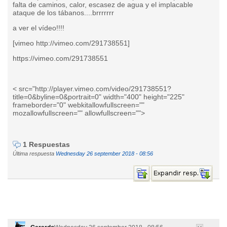
falta de caminos, calor, escasez de agua y el implacable
ataque de los tábanos....brrrrrrr
a ver el vídeo!!!!
[vimeo http://vimeo.com/291738551]
https://vimeo.com/291738551
< src="http://player.vimeo.com/video/291738551?
title=0&byline=0&portrait=0" width="400" height="225"
frameborder="0" webkitallowfullscreen=""
mozallowfullscreen="" allowfullscreen="">
1 Respuestas
Última respuesta
Wednesday 26 september 2018 - 08:56