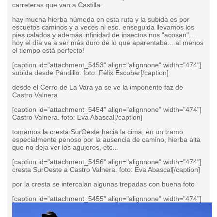
carreteras que van a Castilla.
hay mucha hierba húmeda en esta ruta y la subida es por
escuetos caminos y a veces ni eso. enseguida llevamos los
pies calados y además infinidad de insectos nos "acosan"...
hoy el día va a ser más duro de lo que aparentaba... al menos
el tiempo está perfecto!
[caption id="attachment_5453" align="alignnone" width="474"]
subida desde Pandillo. foto: Félix Escobar[/caption]
desde el Cerro de La Vara ya se ve la imponente faz de
Castro Valnera
[caption id="attachment_5454" align="alignnone" width="474"]
Castro Valnera. foto: Eva Abascal[/caption]
tomamos la cresta SurOeste hacia la cima, en un tramo
especialmente penoso por la ausencia de camino, hierba alta
que no deja ver los agujeros, etc...
[caption id="attachment_5456" align="alignnone" width="474"]
cresta SurOeste a Castro Valnera. foto: Eva Abascal[/caption]
por la cresta se intercalan algunas trepadas con buena foto
[caption id="attachment_5455" align="alignnone" width="474"]