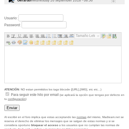
Gerardo
Wednesday 26 september 2018 - 08:56
Usuario:
Password:
Tamaño Letra...
ATENCIÓN
: NO estan permitidos los tags bbcode ([URL],[IMG], etc etc...)
Para seguir este hilo por email
(se aplicará la opción que tengas por defecto en
tu
configuración
)
Al escribir en el foro implica que estas acceptando las
normas
del mismo, Madteam.net se
reserva el derecho de eliminar los mensajes que se salgan de estas normas y si se
considera oportuno
bloquear el acceso
a los usuarios que no cumplan las normas de