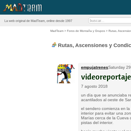
La web original de MadTeam, online desde 1997
MadTeam
>
Foros de Montaña y Grupos
>
Rutas, Ascensio
Rutas, Ascensiones y Condic
empujatrenes
Saturday 29
videoreportaje
7 agosto 2018
un día que se anunciaba rev
acantilados al oeste de San
el sendero comienza en la 
interior para evitar una z
Marías cerca de la Cueva d
pistas del interior.