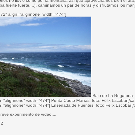
enos no llovió como por la montaña, así que aprovechamos bien el día
ba fuerte fuerte....), caminamos un par de horas y disfrutamos los man
72" align="alignnone" width="474"]
Bajo de La Regatona. f
n="alignnone" width="474"]
Punta Cueto Marías. foto: Félix Escobar[/cap
n="alignnone" width="474"]
Ensenada de Fuentes. foto: Félix Escobar[/
reve experimento de vídeo....
52