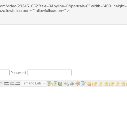
.com/video/292451652?title=0&byline=0&portrait=0" width="400" height
zallowfullscreen="" allowfullscreen="">
Password:
Tamaño Letra...