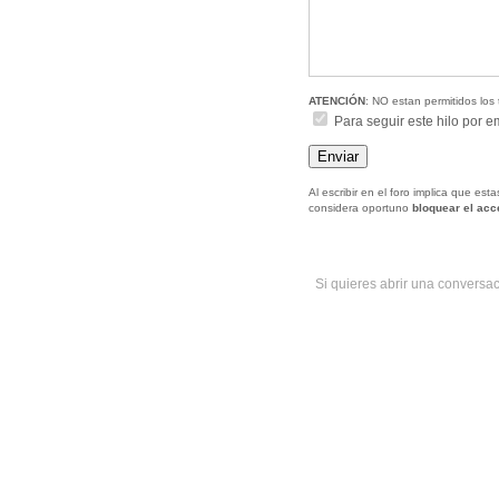
ATENCIÓN
: NO estan permitidos los 
Para seguir este hilo por e
Al escribir en el foro implica que es
considera oportuno
bloquear el ac
Si quieres abrir una conversa