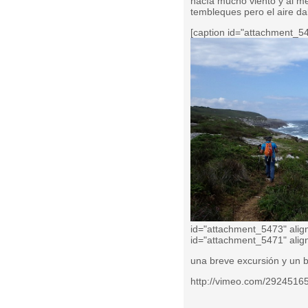
hacía mucho viento y al m
tembleques pero el aire da
[caption id="attachment_54
id="attachment_5473" alig
id="attachment_5471" alig
una breve excursión y un b
http://vimeo.com/2924516