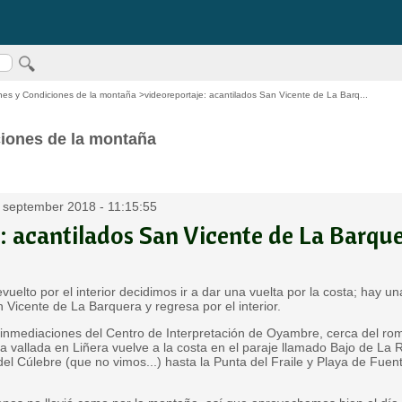
nes y Condiciones de la montaña
>videoreportaje: acantilados San Vicente de La Barq...
iones de la montaña
 september 2018 - 11:15:55
: acantilados San Vicente de La Barqu
uelto por el interior decidimos ir a dar una vuelta por la costa; hay un
 Vicente de La Barquera y regresa por el interior.
inmediaciones del Centro de Interpretación de Oyambre, cerca del rom
ona vallada en Liñera vuelve a la costa en el paraje llamado Bajo de L
el Cúlebre (que no vimos...) hasta la Punta del Fraile y Playa de Fuen