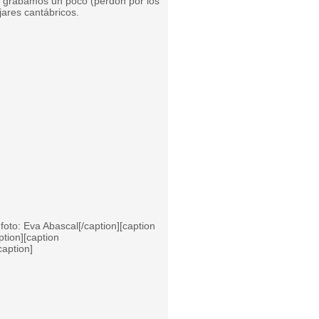
, grabamos un poco (perdón por los
jares cantábricos.
oto: Eva Abascal[/caption][caption
tion][caption
caption]