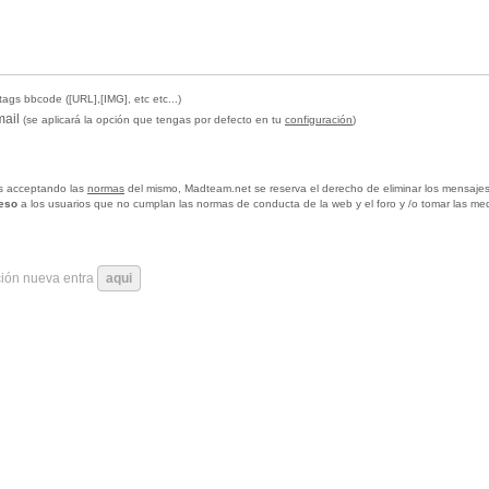
tags bbcode ([URL],[IMG], etc etc...)
mail
(se aplicará la opción que tengas por defecto en tu
configuración
)
tas acceptando las
normas
del mismo, Madteam.net se reserva el derecho de eliminar los mensajes
ceso
a los usuarios que no cumplan las normas de conducta de la web y el foro y /o tomar las me
ción nueva entra
aqui