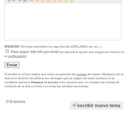
ATENCIÓN
: NO estan permitidos los tags bbcode ([URL],[IMG], etc etc...)
Para seguir este hilo por email
(se aplicará la opción que tengas por defecto en
tu
configuración
)
Al escribir en el foro implica que estas acceptando las
normas
del mismo, Madteam.net se
reserva el derecho de eliminar los mensajes que se salgan de estas normas y si se
considera oportuno
bloquear el acceso
a los usuarios que no cumplan las normas de
conducta de la web y el foro y /o tomar las medidas necesarias.
O Si quieres
escribir nuevo tema