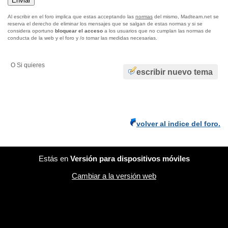
Al escribir en el foro implica que estas acceptando las
normas
del mismo, Madteam.net se
reserva el derecho de eliminar los mensajes que se salgan de estas normas y si se
considera oportuno
bloquear el acceso
a los usuarios que no cumplan las normas de
conducta de la web y el foro y /o tomar las medidas necesarias.
O Si quieres
escribir nuevo tema
volver al indice del foro.
Estás en
Versión para dispositivos móviles
Cambiar a la versión web