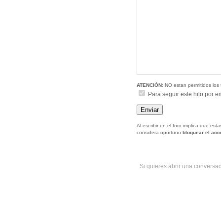
ATENCIÓN
: NO estan permitidos los 
Para seguir este hilo por e
Al escribir en el foro implica que es
considera oportuno
bloquear el ac
Si quieres abrir una conversa