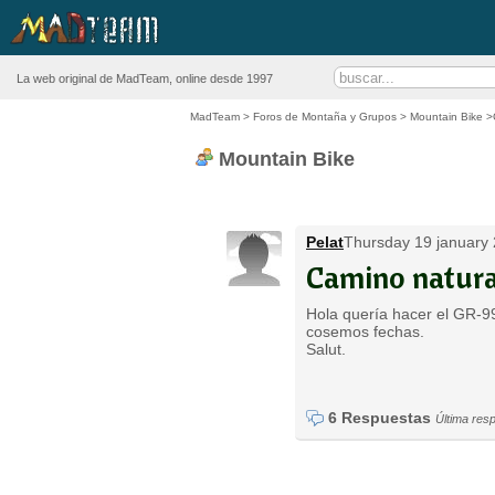
La web original de MadTeam, online desde 1997
MadTeam
>
Foros de Montaña y Grupos
>
Mountain Bike
>C
Mountain Bike
Pelat
Thursday 19 january 
Camino natura
Hola quería hacer el GR-9
cosemos fechas.
Salut.
6 Respuestas
Última res