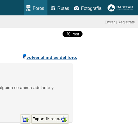
Foros
Rutas
Fotografía
Entrar
|
Registrate
volver al indice del foro.
lguien se anima adelante y