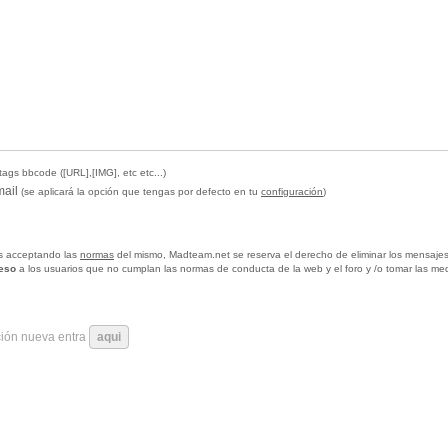
tags bbcode ([URL],[IMG], etc etc...)
mail
(se aplicará la opción que tengas por defecto en tu
configuración
)
tas acceptando las
normas
del mismo, Madteam.net se reserva el derecho de eliminar los mensajes
ceso
a los usuarios que no cumplan las normas de conducta de la web y el foro y /o tomar las me
ción nueva entra
aqui