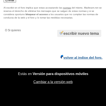
Al escribir en el foro implica que estas acceptando las
normas
del mismo, Madteam.net se
reserva el derecho de eliminar los mensajes que se salgan de estas normas y si se
considera oportuno
bloquear el acceso
a los usuarios que no cumplan las normas de
conducta de la web y el foro y /o tomar las medidas necesarias.
O Si quieres
escribir nuevo tema
volver al indice del foro.
Estás en
Versión para dispositivos móviles
Cambiar a la versión web