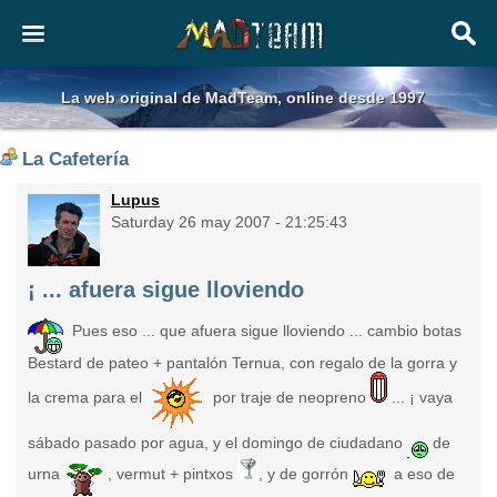
La web original de MadTeam, online desde 1997
La Cafetería
Lupus
Saturday 26 may 2007 - 21:25:43
¡ ... afuera sigue lloviendo
Pues eso ... que afuera sigue lloviendo ... cambio botas
Bestard de pateo + pantalón Ternua, con regalo de la gorra y
la crema para el
por traje de neopreno
... ¡ vaya
sábado pasado por agua, y el domingo de ciudadano
de
urna
, vermut + pintxos
, y de gorrón
a eso de