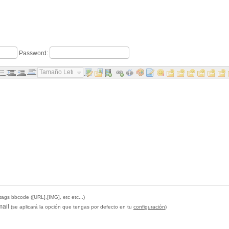
Password:
Tamaño Letra...
tags bbcode ([URL],[IMG], etc etc...)
mail
(se aplicará la opción que tengas por defecto en tu
configuración
)