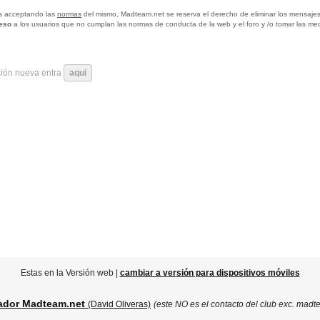
tas acceptando las
normas
del mismo, Madteam.net se reserva el derecho de eliminar los mensajes
ceso
a los usuarios que no cumplan las normas de conducta de la web y el foro y /o tomar las me
ción nueva entra
aqui
Estas en la Versión web |
cambiar a versión para dispositivos móviles
ador Madteam.net
(David Oliveras)
(este NO es el contacto del club exc. madt