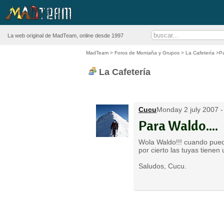
La web original de MadTeam, online desde 1997
MadTeam
>
Foros de Montaña y Grupos
>
La Cafetería
>Pa
La Cafetería
Cucu
Monday 2 july 2007 -
Para Waldo....
Wola Waldo!!! cuando pueda
por cierto las tuyas tienen u
Saludos, Cucu.