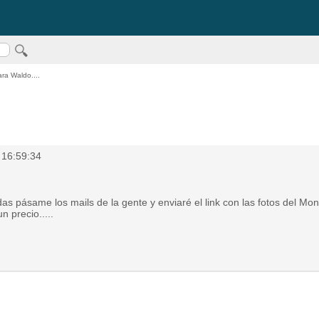
ra Waldo....
 16:59:34
s pásame los mails de la gente y enviaré el link con las fotos del Mo
n precio.....