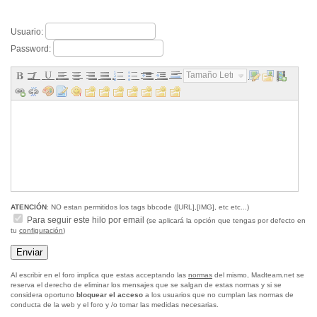
Usuario:
Password:
Tamaño Letra...
ATENCIÓN
: NO estan permitidos los tags bbcode ([URL],[IMG], etc etc...)
Para seguir este hilo por email
(se aplicará la opción que tengas por defecto en
tu
configuración
)
Al escribir en el foro implica que estas acceptando las
normas
del mismo, Madteam.net se
reserva el derecho de eliminar los mensajes que se salgan de estas normas y si se
considera oportuno
bloquear el acceso
a los usuarios que no cumplan las normas de
conducta de la web y el foro y /o tomar las medidas necesarias.