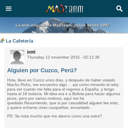
La web original de MadTeam, online desde 1997
La Cafetería
jumi
Thursday 12 november 2015 - 02:12:38
Alguien por Cuzco, Perú?
Hola, llevo en Cuzco unos días, y despuès de haber visiado
Machu Pichu, me encuentro algo ....así como mirando el reloj
para ver cuanto me falta para el regreso a España, y tengo
hasta el 18 todavía. Mi idea era ir a Bolivia para hacer algunos
picos, pero por varios motivos, aquí me he
quedado.Resumiendo, que si por casualidad alguien lee esto,
y quiere echarse unas cuzqueñas, encantado.
PD. Se nota mucho que me aburro como una ostra?.