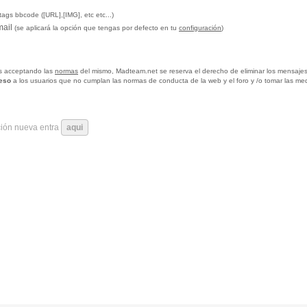
tags bbcode ([URL],[IMG], etc etc...)
mail
(se aplicará la opción que tengas por defecto en tu
configuración
)
tas acceptando las
normas
del mismo, Madteam.net se reserva el derecho de eliminar los mensajes
ceso
a los usuarios que no cumplan las normas de conducta de la web y el foro y /o tomar las me
ción nueva entra
aqui