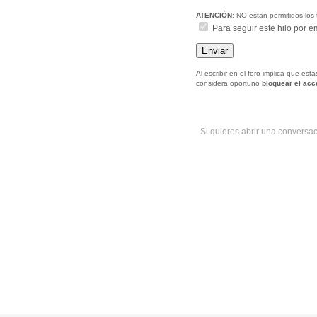
ATENCIÓN
: NO estan permitidos los 
Para seguir este hilo por e
Al escribir en el foro implica que es
considera oportuno
bloquear el ac
Si quieres abrir una conversa