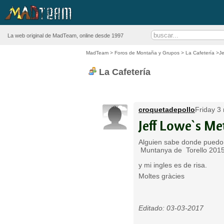
La web original de MadTeam, online desde 1997
MadTeam
>
Foros de Montaña y Grupos
>
La Cafetería
>Je
La Cafetería
croquetadepollo
Friday 3
Jeff Lowe`s Me
Alguien sabe donde puedo 
Muntanya de Torello 2015 c
y mi ingles es de risa.
Moltes gràcies
Editado: 03-03-2017