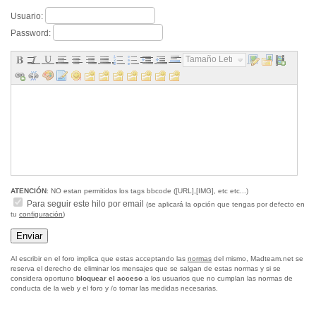
Usuario:
Password:
Tamaño Letra...
ATENCIÓN
: NO estan permitidos los tags bbcode ([URL],[IMG], etc etc...)
Para seguir este hilo por email
(se aplicará la opción que tengas por defecto en
tu
configuración
)
Al escribir en el foro implica que estas acceptando las
normas
del mismo, Madteam.net se
reserva el derecho de eliminar los mensajes que se salgan de estas normas y si se
considera oportuno
bloquear el acceso
a los usuarios que no cumplan las normas de
conducta de la web y el foro y /o tomar las medidas necesarias.