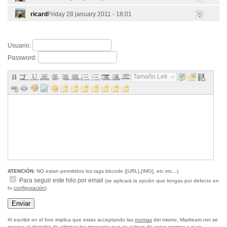
ricard
Friday 28 january 2011 - 18:01
Usuario:
Password:
Tamaño Letra...
ATENCIÓN
: NO estan permitidos los tags bbcode ([URL],[IMG], etc etc...)
Para seguir este hilo por email
(se aplicará la opción que tengas por defecto en
tu
configuración
)
Al escribir en el foro implica que estas acceptando las
normas
del mismo, Madteam.net se
reserva el derecho de eliminar los mensajes que se salgan de estas normas y si se