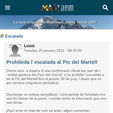
La web original de MadTeam, online desde 1997
Escalada
Luisin
Tuesday 25 january 2011 - 08:35:30
Prohibida l´escalada al Pic del Martell
Doncs això, a espera d´una confirmació oficial per part de l
´entitat gestora del Parc del Garraf, s´ha prohibit l´escalada a
tot el Pic del Martell fins el proper 30 de juny, i diuen que és
per sempre (regulació periòdica).
Diumenge no estava senyalitzat, i una parella de forestals ens
van fer baixar de la paret, i només tenim la informació que ens
van donar.
j
Aquí teniu el relat de com va anar i algun comentari: