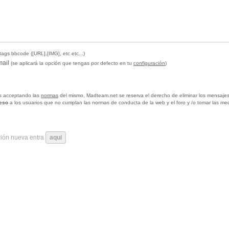
tags bbcode ([URL],[IMG], etc etc...)
mail
(se aplicará la opción que tengas por defecto en tu
configuración
)
tas acceptando las
normas
del mismo, Madteam.net se reserva el derecho de eliminar los mensajes
ceso
a los usuarios que no cumplan las normas de conducta de la web y el foro y /o tomar las me
ción nueva entra
aqui