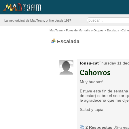
La web original de MadTeam, online desde 1997
MadTeam
>
Foros de Montaña y Grupos
>
Escalada
>Cahor
Escalada
fonsu-cat
Thursday 11 dec
Cahorros
Muy buenas!
Estuve este fin de semana
de estar) sobre el sector 
le agradecería que me dije
Salud y tapia!
2 Respuestas
Última res