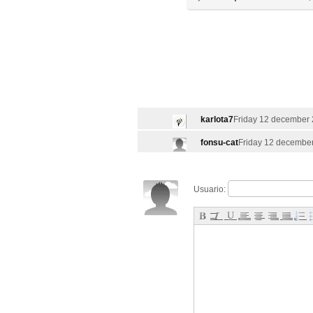
karlota7
Friday 12 december 
fonsu-cat
Friday 12 december
Usuario: