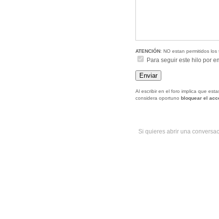
ATENCIÓN
: NO estan permitidos los 
Para seguir este hilo por e
Al escribir en el foro implica que es
considera oportuno
bloquear el ac
Si quieres abrir una conversa