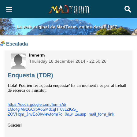
La web original de MadTeam, online desde 1997
Escalada
Irenerm
Thursday 18 december 2014 - 22:50:26
Enquesta (TDR)
Hola! Podrieu fer aquesta enquesta? És un moment i és per al treball
de recerca de l'institut.
https://docs.google.com/forms/
d/
1Mo4giMvzGOrpAoSMdcqHT0vLZlGS_
ZQVHqm_JnvEo0I/viewform?c=0&w=
1&usp=mail_form_link
Gràcies!