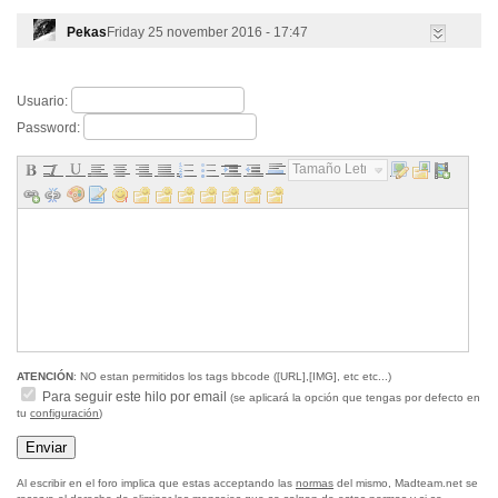
Pekas
Friday 25 november 2016 - 17:47
Usuario:
Password:
Tamaño Letra...
ATENCIÓN
: NO estan permitidos los tags bbcode ([URL],[IMG], etc etc...)
Para seguir este hilo por email
(se aplicará la opción que tengas por defecto en
tu
configuración
)
Al escribir en el foro implica que estas acceptando las
normas
del mismo, Madteam.net se