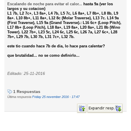
Escalando de noche para evitar el calor...
hasta 9a (ver los
largos y su cotacion)
L1 7b, L2 7c+, L3 8a+, L4 7b, L5 7c, L6 8a+, L7 8b+, L8 8b, L9
8a+.
L10 8b+, L11 8a+, L12 8c (Molar Traverse), L13 7c.
L14 9a
(First Traverse), L15 9a (Grand Traverse).
:
L16 6c+ (Loop Pitch),
L17 8b+ (Loop Pitch), L18 8a+, L19 8a+, L20 8a+, L21 8b (Wino
Tower).
L22 7b+, L23 5c, L24 6c, L25 6c, L26 7a, L27 6c+, L28
7b+, L29 7b, L30 7b, L31 7c+, L32 7b.
este tio cuando hace 7b de dia, lo hace para calentar?
que brutalidad... no se como definirlo...
Editado: 25-11-2016
1 Respuestas
Última respuesta
Friday 25 november 2016 - 17:47