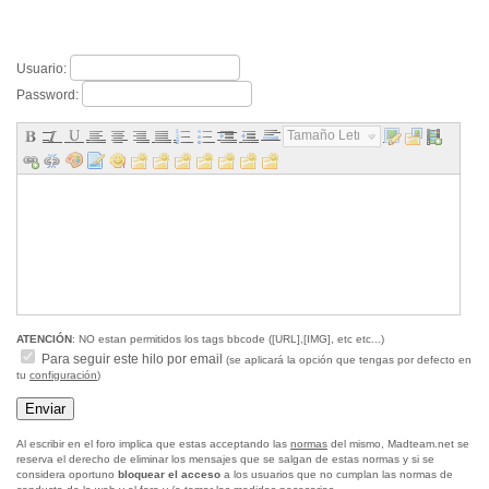
Usuario:
Password:
Tamaño Letra...
ATENCIÓN
: NO estan permitidos los tags bbcode ([URL],[IMG], etc etc...)
Para seguir este hilo por email
(se aplicará la opción que tengas por defecto en
tu
configuración
)
Al escribir en el foro implica que estas acceptando las
normas
del mismo, Madteam.net se
reserva el derecho de eliminar los mensajes que se salgan de estas normas y si se
considera oportuno
bloquear el acceso
a los usuarios que no cumplan las normas de