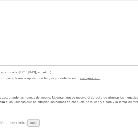
tags bbcode ([URL],[IMG], etc etc...)
mail
(se aplicará la opción que tengas por defecto en tu
configuración
)
tas acceptando las
normas
del mismo, Madteam.net se reserva el derecho de eliminar los mensajes
ceso
a los usuarios que no cumplan las normas de conducta de la web y el foro y /o tomar las me
ción nueva entra
aqui