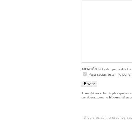
ATENCIÓN
: NO estan permitidos los 
Para seguir este hilo por e
Al escribir en el foro implica que es
considera oportuno
bloquear el ac
Si quieres abrir una conversa