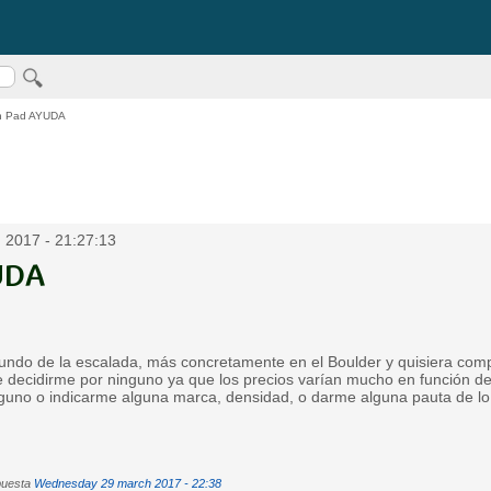
h Pad AYUDA
 2017 - 21:27:13
UDA
mundo de la escalada, más concretamente en el Boulder y quisiera com
e decidirme por ninguno ya que los precios varían mucho en función d
uno o indicarme alguna marca, densidad, o darme alguna pauta de lo
puesta
Wednesday 29 march 2017 - 22:38