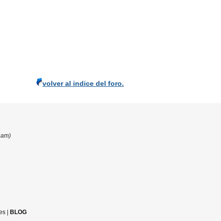
volver al indice del foro.
eam)
es
|
BLOG