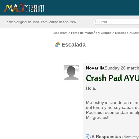
La web original de MadTeam, online desde 1997
MadTeam
>
Foros de Montaña y Grupos
>
Escalada
>Cras
Escalada
Novatilla
Sunday 26 march
Crash Pad AY
Hola,
Me estoy iniciando en el 
del tema y no soy capaz d
Podríais recomendarme alg
Mil gracias!!
6 Respuestas
Última res