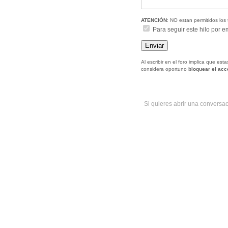
ATENCIÓN
: NO estan permitidos los 
Para seguir este hilo por e
Al escribir en el foro implica que es
considera oportuno
bloquear el ac
Si quieres abrir una conversa