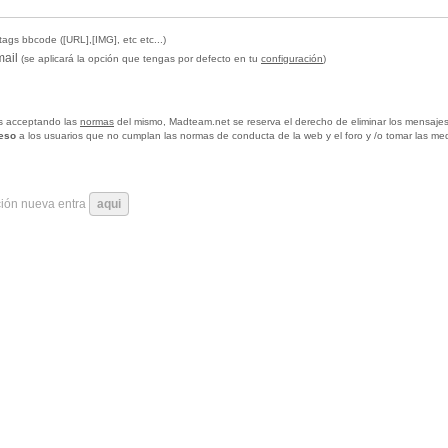
tags bbcode ([URL],[IMG], etc etc...)
mail
(se aplicará la opción que tengas por defecto en tu
configuración
)
tas acceptando las
normas
del mismo, Madteam.net se reserva el derecho de eliminar los mensajes
ceso
a los usuarios que no cumplan las normas de conducta de la web y el foro y /o tomar las me
ción nueva entra
aqui