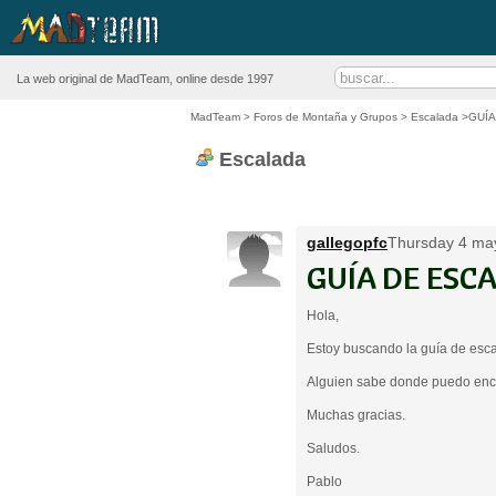
La web original de MadTeam, online desde 1997
MadTeam
>
Foros de Montaña y Grupos
>
Escalada
>GUÍA
Escalada
gallegopfc
Thursday 4 may
GUÍA DE ESC
Hola,
Estoy buscando la guía de escal
Alguien sabe donde puedo encon
Muchas gracias.
Saludos.
Pablo