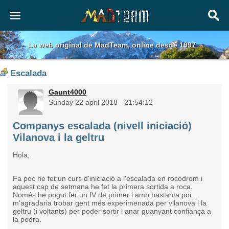
La web original de MadTeam, online desde 1997
Escalada
Gaunt4000
Sunday 22 april 2018 - 21:54:12
Companys escalada (nivell iniciació)
Vilanova i la geltru
Hola,
Fa poc he fet un curs d'iniciació a l'escalada en rocodrom i
aquest cap de setmana he fet la primera sortida a roca.
Només he pogut fer un IV de primer i amb bastanta por...
m'agradaria trobar gent més experimenada per vilanova i la
geltru (i voltants) per poder sortir i anar guanyant confiança a
la pedra.