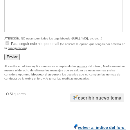
ATENCIÓN
: NO estan permitidos los tags bbcode ([URL],[IMG], etc etc...)
Para seguir este hilo por email
(se aplicará la opción que tengas por defecto en
tu
configuración
)
Al escribir en el foro implica que estas acceptando las
normas
del mismo, Madteam.net se
reserva el derecho de eliminar los mensajes que se salgan de estas normas y si se
considera oportuno
bloquear el acceso
a los usuarios que no cumplan las normas de
conducta de la web y el foro y /o tomar las medidas necesarias.
O Si quieres
escribir nuevo tema
volver al indice del foro.