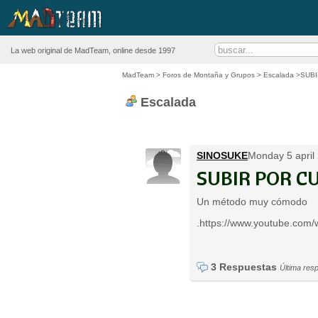
La web original de MadTeam, online desde 1997
MadTeam
>
Foros de Montaña y Grupos
>
Escalada
>SUBI
Escalada
SINOSUKE
Monday 5 april 
SUBIR POR CU
Un método muy cómodo
.https://www.youtube.com
3 Respuestas
Última res