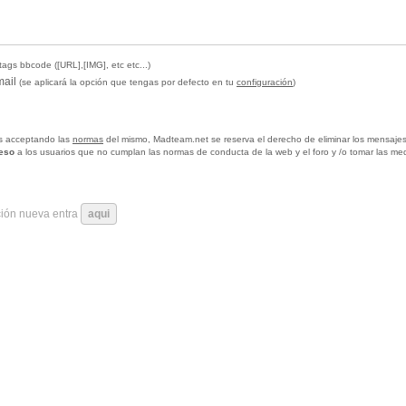
tags bbcode ([URL],[IMG], etc etc...)
mail
(se aplicará la opción que tengas por defecto en tu
configuración
)
tas acceptando las
normas
del mismo, Madteam.net se reserva el derecho de eliminar los mensajes
ceso
a los usuarios que no cumplan las normas de conducta de la web y el foro y /o tomar las me
ción nueva entra
aqui