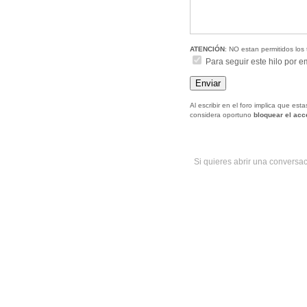
ATENCIÓN
: NO estan permitidos los 
Para seguir este hilo por e
Al escribir en el foro implica que es
considera oportuno
bloquear el ac
Si quieres abrir una conversa