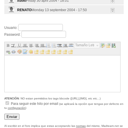
xuski
Friday 30 april 2004 - 18:01
RENATO
Monday 13 september 2004 - 17:50
Usuario:
Password:
Tamaño Letra...
ATENCIÓN
: NO estan permitidos los tags bbcode ([URL],[IMG], etc etc...)
Para seguir este hilo por email
(se aplicará la opción que tengas por defecto en
tu
configuración
)
Al escribir en el foro implica que estas acceptando las
normas
del mismo, Madteam.net se