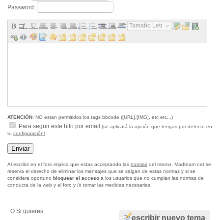
Password:
Tamaño Letra...
ATENCIÓN
: NO estan permitidos los tags bbcode ([URL],[IMG], etc etc...)
Para seguir este hilo por email
(se aplicará la opción que tengas por defecto en
tu
configuración
)
Al escribir en el foro implica que estas acceptando las
normas
del mismo, Madteam.net se
reserva el derecho de eliminar los mensajes que se salgan de estas normas y si se
considera oportuno
bloquear el acceso
a los usuarios que no cumplan las normas de
conducta de la web y el foro y /o tomar las medidas necesarias.
O Si quieres
escribir nuevo tema