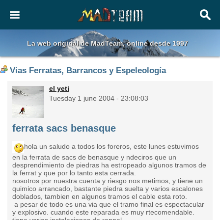
La web original de MadTeam, online desde 1997
Vias Ferratas, Barrancos y Espeleología
el yeti
Tuesday 1 june 2004 - 23:08:03
ferrata sacs benasque
hola un saludo a todos los foreros, este lunes estuvimos
en la ferrata de sacs de benasque y ndeciros que un
desprendimiento de piedras ha estropeado algunos tramos de
la ferrat y que por lo tanto esta cerrada.
nosotros por nuestra cuenta y riesgo nos metimos, y tiene un
quimico arrancado, bastante piedra suelta y varios escalones
doblados, tambien en algunos tramos el cable esta roto.
a pesar de todo es una via que el tramo final es espectacular
y explosivo. cuando este reparada es muy rtecomendable.