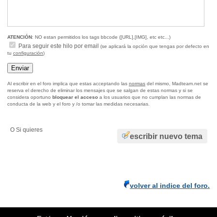
ATENCIÓN
: NO estan permitidos los tags bbcode ([URL],[IMG], etc etc...)
Para seguir este hilo por email
(se aplicará la opción que tengas por defecto en
tu
configuración
)
Al escribir en el foro implica que estas acceptando las
normas
del mismo, Madteam.net se
reserva el derecho de eliminar los mensajes que se salgan de estas normas y si se
considera oportuno
bloquear el acceso
a los usuarios que no cumplan las normas de
conducta de la web y el foro y /o tomar las medidas necesarias.
O Si quieres
escribir nuevo tema
volver al indice del foro.