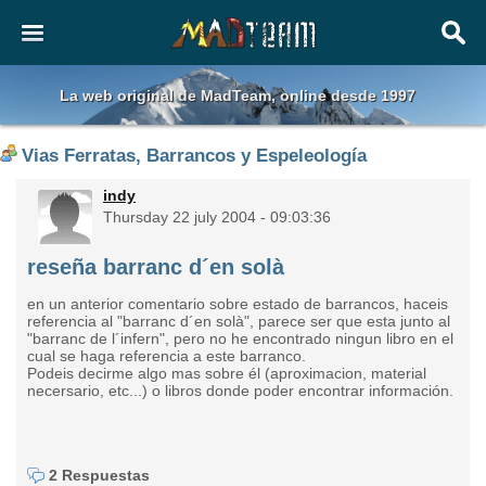
La web original de MadTeam, online desde 1997
Vias Ferratas, Barrancos y Espeleología
indy
Thursday 22 july 2004 - 09:03:36
reseña barranc d´en solà
en un anterior comentario sobre estado de barrancos, haceis
referencia al "barranc d´en solà", parece ser que esta junto al
"barranc de l´infern", pero no he encontrado ningun libro en el
cual se haga referencia a este barranco.
Podeis decirme algo mas sobre él (aproximacion, material
necersario, etc...) o libros donde poder encontrar información.
2 Respuestas