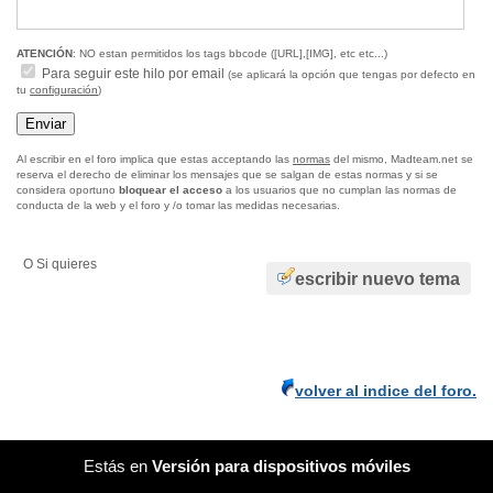
ATENCIÓN
: NO estan permitidos los tags bbcode ([URL],[IMG], etc etc...)
Para seguir este hilo por email
(se aplicará la opción que tengas por defecto en
tu
configuración
)
Al escribir en el foro implica que estas acceptando las
normas
del mismo, Madteam.net se
reserva el derecho de eliminar los mensajes que se salgan de estas normas y si se
considera oportuno
bloquear el acceso
a los usuarios que no cumplan las normas de
conducta de la web y el foro y /o tomar las medidas necesarias.
O Si quieres
escribir nuevo tema
volver al indice del foro.
Estás en
Versión para dispositivos móviles