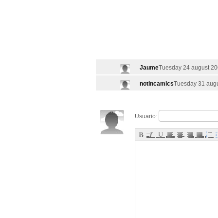
Jaume
Tuesday 24 august 20
notincamics
Tuesday 31 augu
Usuario: