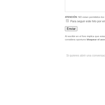
ATENCIÓN
: NO estan permitidos los 
Para seguir este hilo por e
Al escribir en el foro implica que es
considera oportuno
bloquear el ac
Si quieres abrir una conversa