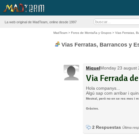
La web original de MadTeam, online desde 1997
MadTeam
>
Foros de Montaña y Grupos
>
Vias Ferratas, B
Vias Ferratas, Barrancos y E
Miquel
Monday 23 august 
Via Ferrada de
Hola companys...
Algú sap com arribar i quina
Mestral, però no en se res mes i m´
Gràcies.
2 Respuestas
Última res