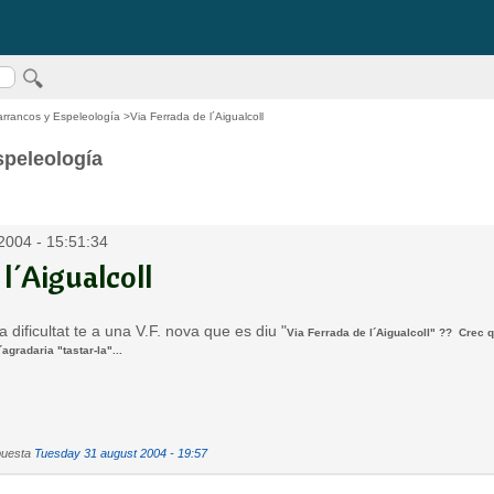
arrancos y Espeleología
>Via Ferrada de l´Aigualcoll
speleología
2004 - 15:51:34
 l´Aigualcoll
 dificultat te a una V.F. nova que es diu "
Via Ferrada de l´Aigualcoll" ?? Crec q
agradaria "tastar-la"...
puesta
Tuesday 31 august 2004 - 19:57