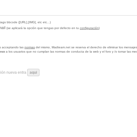
tags bbcode ([URL],[IMG], etc etc...)
mail
(se aplicará la opción que tengas por defecto en tu
configuración
)
tas acceptando las
normas
del mismo, Madteam.net se reserva el derecho de eliminar los mensajes
ceso
a los usuarios que no cumplan las normas de conducta de la web y el foro y /o tomar las me
ción nueva entra
aqui