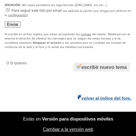
ATENCIÓN
: NO estan permitidos los tags bbcode ([URL],[IMG], etc etc...)
Para seguir este hilo por email
(se aplicará la opción que tengas por defecto en
tu
configuración
)
Al escribir en el foro implica que estas acceptando las
normas
del mismo, Madteam.net se
reserva el derecho de eliminar los mensajes que se salgan de estas normas y si se
considera oportuno
bloquear el acceso
a los usuarios que no cumplan las normas de
conducta de la web y el foro y /o tomar las medidas necesarias.
O Si quieres
escribir nuevo tema
volver al indice del foro.
Estás en
Versión para dispositivos móviles
Cambiar a la versión web