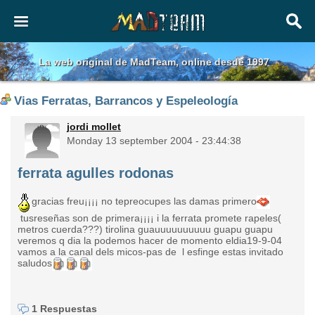
La web original de MadTeam, online desde 1997
Vias Ferratas, Barrancos y Espeleología
jordi mollet
Monday 13 september 2004 - 23:44:38
ferrata agulles rodonas
gracias freu¡¡¡¡ no tepreocupes las damas primero
tusreseñas son de primera¡¡¡¡ i la ferrata promete rapeles(
metros cuerda???) tirolina guauuuuuuuuuu guapu guapu
veremos q dia la podemos hacer de momento eldia19-9-04
vamos a la canal dels micos-pas de l esfinge estas invitado
saludos
1 Respuestas