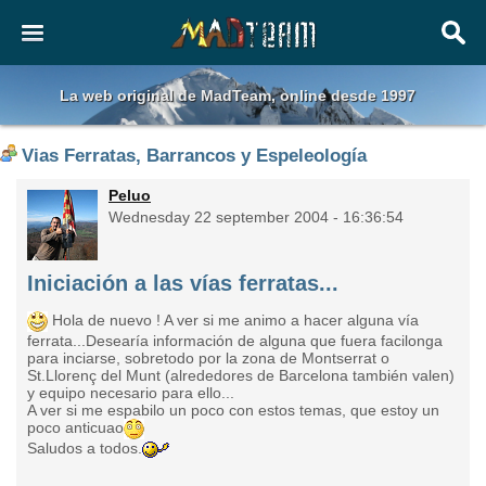
La web original de MadTeam, online desde 1997
Vias Ferratas, Barrancos y Espeleología
Peluo
Wednesday 22 september 2004 - 16:36:54
Iniciación a las vías ferratas...
Hola de nuevo ! A ver si me animo a hacer alguna vía
ferrata...Desearía información de alguna que fuera facilonga
para inciarse, sobretodo por la zona de Montserrat o
St.Llorenç del Munt (alrededores de Barcelona también valen)
y equipo necesario para ello...
A ver si me espabilo un poco con estos temas, que estoy un
poco anticuao
Saludos a todos.