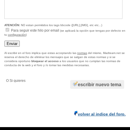
ATENCIÓN
: NO estan permitidos los tags bbcode ([URL],[IMG], etc etc...)
Para seguir este hilo por email
(se aplicará la opción que tengas por defecto en
tu
configuración
)
Al escribir en el foro implica que estas acceptando las
normas
del mismo, Madteam.net se
reserva el derecho de eliminar los mensajes que se salgan de estas normas y si se
considera oportuno
bloquear el acceso
a los usuarios que no cumplan las normas de
conducta de la web y el foro y /o tomar las medidas necesarias.
O Si quieres
escribir nuevo tema
volver al indice del foro.