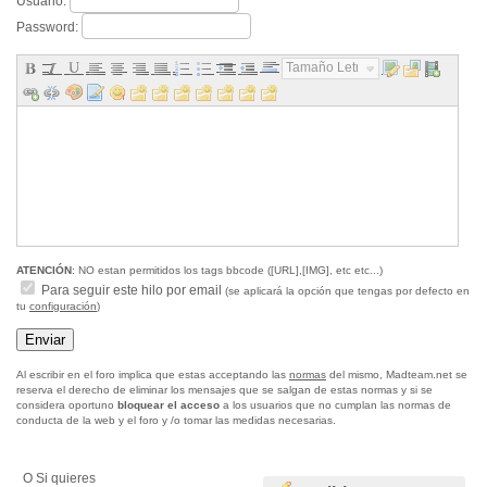
Usuario:
Password:
Tamaño Letra...
ATENCIÓN
: NO estan permitidos los tags bbcode ([URL],[IMG], etc etc...)
Para seguir este hilo por email
(se aplicará la opción que tengas por defecto en
tu
configuración
)
Al escribir en el foro implica que estas acceptando las
normas
del mismo, Madteam.net se
reserva el derecho de eliminar los mensajes que se salgan de estas normas y si se
considera oportuno
bloquear el acceso
a los usuarios que no cumplan las normas de
conducta de la web y el foro y /o tomar las medidas necesarias.
O Si quieres