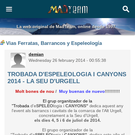
La web original de MadTeam, online desde 1997
Vias Ferratas, Barrancos y Espeleología
demian
Wednesday 26 february 2014 - 00:55:38
TROBADA D'ESPELEOLOGIA I CANYONS
2014 - LA SEU D'URGELL
Molt bones de nou
/
Muy buenas de nuevo
!!!!!!!!!!
El grup organitzador de la
"Trobada
d'e
SPELEO
logia i
CANYONS"
aquest any
dedica
l'event als barrancs i cavitats de la comarca de l'Alt Urgell,
concretament a la Seu d'Urgell,
els dies 4, 5 i 6 de juliol de 2014.
El grupo organizador de la
"Trobada d'e
SPELEO
logia i
CANYONS",
dedica este año el