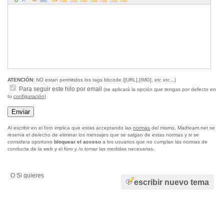
ATENCIÓN
: NO estan permitidos los tags bbcode ([URL],[IMG], etc etc...)
Para seguir este hilo por email
(se aplicará la opción que tengas por defecto en
tu
configuración
)
Al escribir en el foro implica que estas acceptando las
normas
del mismo, Madteam.net se
reserva el derecho de eliminar los mensajes que se salgan de estas normas y si se
considera oportuno
bloquear el acceso
a los usuarios que no cumplan las normas de
conducta de la web y el foro y /o tomar las medidas necesarias.
O Si quieres
escribir nuevo tema