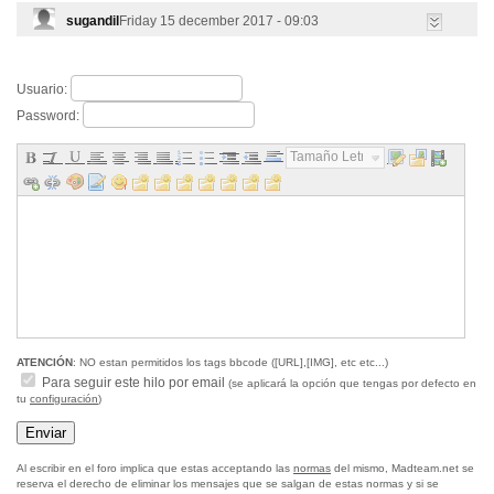
sugandil
Friday 15 december 2017 - 09:03
Usuario:
Password:
Tamaño Letra...
ATENCIÓN
: NO estan permitidos los tags bbcode ([URL],[IMG], etc etc...)
Para seguir este hilo por email
(se aplicará la opción que tengas por defecto en
tu
configuración
)
Al escribir en el foro implica que estas acceptando las
normas
del mismo, Madteam.net se
reserva el derecho de eliminar los mensajes que se salgan de estas normas y si se