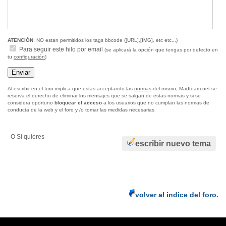
ATENCIÓN
: NO estan permitidos los tags bbcode ([URL],[IMG], etc etc...)
Para seguir este hilo por email
(se aplicará la opción que tengas por defecto en
tu
configuración
)
Al escribir en el foro implica que estas acceptando las
normas
del mismo, Madteam.net se
reserva el derecho de eliminar los mensajes que se salgan de estas normas y si se
considera oportuno
bloquear el acceso
a los usuarios que no cumplan las normas de
conducta de la web y el foro y /o tomar las medidas necesarias.
O Si quieres
escribir nuevo tema
volver al indice del foro.