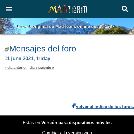
La web original de MadTeam, online desde 1997
Mensajes del foro
11 june 2021, friday
« dia anterior
dia siguiente »
volver al indice de los foros.
Estás en
Versión para dispositivos móviles
Cambiar a la versión web