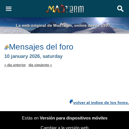
La web original de MadTeam, online desde 1997
Mensajes del foro
10 january 2026, saturday
« dia anterior
dia siguiente »
volver al indice de los foros.
Estás en
Versión para dispositivos móviles
Cambiar a la versión web