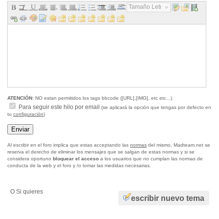
Tamaño Letra...
ATENCIÓN
: NO estan permitidos los tags bbcode ([URL],[IMG], etc etc...)
Para seguir este hilo por email
(se aplicará la opción que tengas por defecto en
tu
configuración
)
Al escribir en el foro implica que estas acceptando las
normas
del mismo, Madteam.net se
reserva el derecho de eliminar los mensajes que se salgan de estas normas y si se
considera oportuno
bloquear el acceso
a los usuarios que no cumplan las normas de
conducta de la web y el foro y /o tomar las medidas necesarias.
O Si quieres
escribir nuevo tema