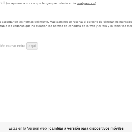
mail
(se aplicará la opción que tengas por defecto en tu
configuración
)
tas acceptando las
normas
del mismo, Madteam.net se reserva el derecho de eliminar los mensajes
ceso
a los usuarios que no cumplan las normas de conducta de la web y el foro y /o tomar las me
ción nueva entra
aqui
Estas en la Versión web |
cambiar a versión para dispositivos móviles