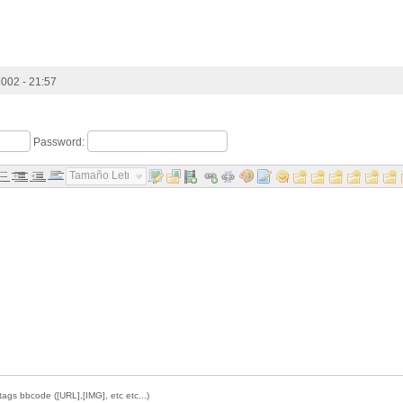
002 - 21:57
Password:
Tamaño Letra...
tags bbcode ([URL],[IMG], etc etc...)