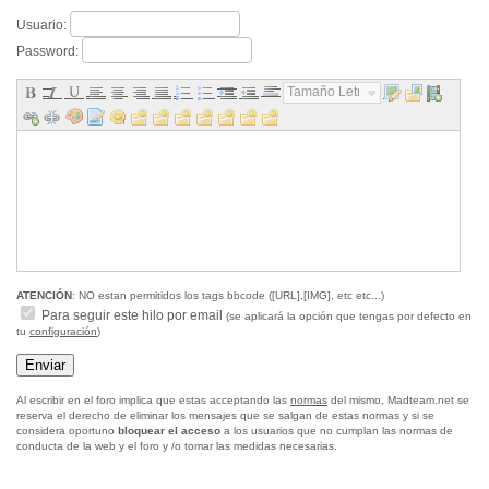
Usuario:
Password:
Tamaño Letra...
ATENCIÓN
: NO estan permitidos los tags bbcode ([URL],[IMG], etc etc...)
Para seguir este hilo por email
(se aplicará la opción que tengas por defecto en
tu
configuración
)
Al escribir en el foro implica que estas acceptando las
normas
del mismo, Madteam.net se
reserva el derecho de eliminar los mensajes que se salgan de estas normas y si se
considera oportuno
bloquear el acceso
a los usuarios que no cumplan las normas de
conducta de la web y el foro y /o tomar las medidas necesarias.