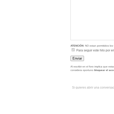
ATENCIÓN
: NO estan permitidos los 
Para seguir este hilo por e
Al escribir en el foro implica que es
considera oportuno
bloquear el ac
Si quieres abrir una conversa