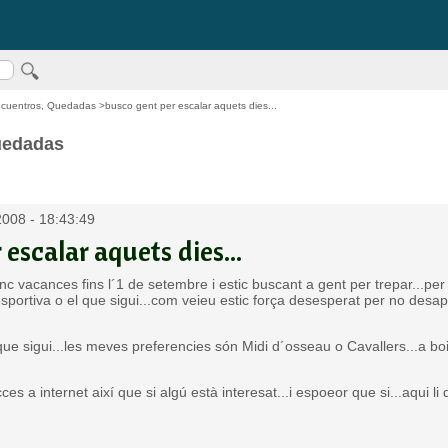
ncuentros, Quedadas
>busco gent per escalar aquets dies...
uedadas
2008 - 18:43:49
escalar aquets dies...
c vacances fins l´1 de setembre i estic buscant a gent per trepar...per f
esportiva o el que sigui...com veieu estic força desesperat per no desap
 que sigui...les meves preferencies són Midi d´osseau o Cavallers...a boi
es a internet així que si algú està interesat...i espoeor que si...aqui li