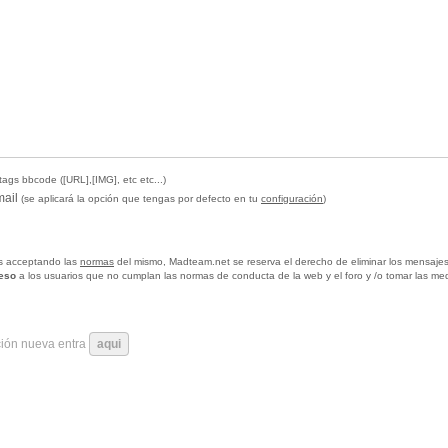
tags bbcode ([URL],[IMG], etc etc...)
mail
(se aplicará la opción que tengas por defecto en tu
configuración
)
tas acceptando las
normas
del mismo, Madteam.net se reserva el derecho de eliminar los mensajes
ceso
a los usuarios que no cumplan las normas de conducta de la web y el foro y /o tomar las me
ción nueva entra
aqui