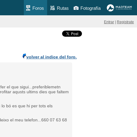
Foros
Rutas
Fotografía
Entrar
|
Registrate
volver al indice del foro.
er el que sigui...preferiblemetn
rofitar aqusts ultims dies que faltem
 lo bó es que hi per tots els
 deixo el meu telefon...660 07 63 68