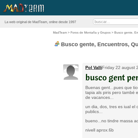
La web original de MadTeam, online desde 1997
MadTeam
>
Foros de Montaña y Grupos
>
Busco gente, E
Busco gente, Encuentros, Q
Pol Valli
Friday 22 august 
busco gent per 
Buenas gent...pues que tion
tapia als piris pero també 
de vacances...
un dia, dos, tres es iual el
publics...
bueno...no tindre massa acc
nivell aprox.6b