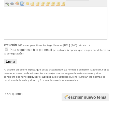
ATENCIÓN
: NO estan permitidos los tags bbcode ([URL],[IMG], etc etc...)
Para seguir este hilo por email
(se aplicará la opción que tengas por defecto en
tu
configuración
)
Al escribir en el foro implica que estas acceptando las
normas
del mismo, Madteam.net se
reserva el derecho de eliminar los mensajes que se salgan de estas normas y si se
considera oportuno
bloquear el acceso
a los usuarios que no cumplan las normas de
conducta de la web y el foro y /o tomar las medidas necesarias.
O Si quieres
escribir nuevo tema