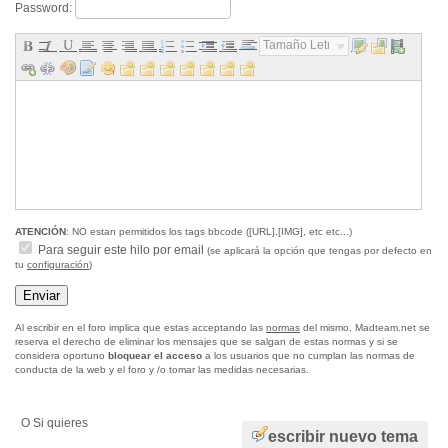
Password:
Tamaño Letra...
ATENCIÓN
: NO estan permitidos los tags bbcode ([URL],[IMG], etc etc...)
Para seguir este hilo por email
(se aplicará la opción que tengas por defecto en
tu
configuración
)
Al escribir en el foro implica que estas acceptando las
normas
del mismo, Madteam.net se
reserva el derecho de eliminar los mensajes que se salgan de estas normas y si se
considera oportuno
bloquear el acceso
a los usuarios que no cumplan las normas de
conducta de la web y el foro y /o tomar las medidas necesarias.
O Si quieres
escribir nuevo tema