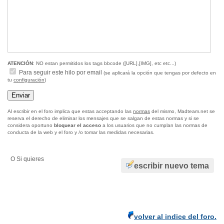
ATENCIÓN
: NO estan permitidos los tags bbcode ([URL],[IMG], etc etc...)
Para seguir este hilo por email
(se aplicará la opción que tengas por defecto en
tu
configuración
)
Al escribir en el foro implica que estas acceptando las
normas
del mismo, Madteam.net se
reserva el derecho de eliminar los mensajes que se salgan de estas normas y si se
considera oportuno
bloquear el acceso
a los usuarios que no cumplan las normas de
conducta de la web y el foro y /o tomar las medidas necesarias.
O Si quieres
escribir nuevo tema
volver al indice del foro.