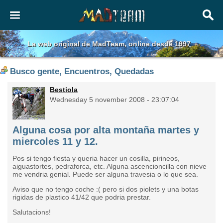
La web original de MadTeam, online desde 1997
Busco gente, Encuentros, Quedadas
Bestiola
Wednesday 5 november 2008 - 23:07:04
Alguna cosa por alta montaña martes y
miercoles 11 y 12.
Pos si tengo fiesta y queria hacer un cosilla, pirineos,
aiguastortes, pedraforca, etc. Alguna ascencioncilla con nieve
me vendria genial. Puede ser alguna travesia o lo que sea.
Aviso que no tengo coche :( pero si dos piolets y una botas
rigidas de plastico 41/42 que podria prestar.
Salutacions!