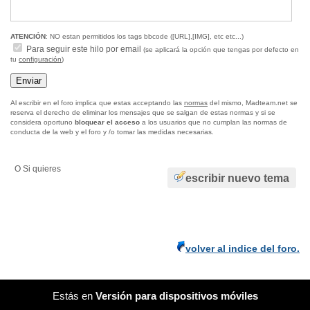
ATENCIÓN
: NO estan permitidos los tags bbcode ([URL],[IMG], etc etc...)
Para seguir este hilo por email
(se aplicará la opción que tengas por defecto en
tu
configuración
)
Al escribir en el foro implica que estas acceptando las
normas
del mismo, Madteam.net se
reserva el derecho de eliminar los mensajes que se salgan de estas normas y si se
considera oportuno
bloquear el acceso
a los usuarios que no cumplan las normas de
conducta de la web y el foro y /o tomar las medidas necesarias.
O Si quieres
escribir nuevo tema
volver al indice del foro.
Estás en
Versión para dispositivos móviles