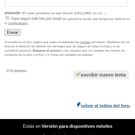
ATENCIÓN
: NO estan permitidos los tags bbcode ([URL],[IMG], etc etc...)
Para seguir este hilo por email
(se aplicará la opción que tengas por defecto en
tu
configuración
)
Al escribir en el foro implica que estas acceptando las
normas
del mismo, Madteam.net se
reserva el derecho de eliminar los mensajes que se salgan de estas normas y si se
considera oportuno
bloquear el acceso
a los usuarios que no cumplan las normas de
conducta de la web y el foro y /o tomar las medidas necesarias.
O Si quieres
escribir nuevo tema
volver al indice del foro.
Estás en
Versión para dispositivos móviles