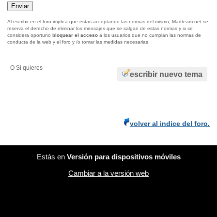
Al escribir en el foro implica que estas acceptando las
normas
del mismo, Madteam.net se
reserva el derecho de eliminar los mensajes que se salgan de estas normas y si se
considera oportuno
bloquear el acceso
a los usuarios que no cumplan las normas de
conducta de la web y el foro y /o tomar las medidas necesarias.
O Si quieres
escribir nuevo tema
volver al indice del foro.
Estás en
Versión para dispositivos móviles
Cambiar a la versión web