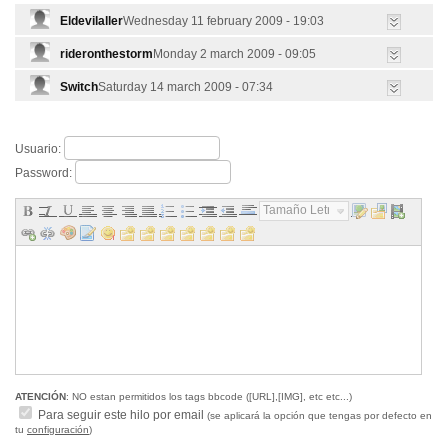
Eldevilaller
Wednesday 11 february 2009 - 19:03
rideronthestorm
Monday 2 march 2009 - 09:05
Switch
Saturday 14 march 2009 - 07:34
Usuario:
Password:
Tamaño Letra...
ATENCIÓN
: NO estan permitidos los tags bbcode ([URL],[IMG], etc etc...)
Para seguir este hilo por email
(se aplicará la opción que tengas por defecto en
tu
configuración
)