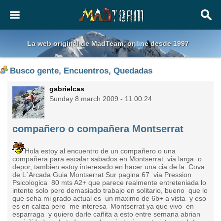
La web original de MadTeam, online desde 1997
Busco gente, Encuentros, Quedadas
gabrielcas
Sunday 8 march 2009 - 11:00:24
compañero o compañera Montserrat
Hola estoy al encuentro de un compañero o una
compañera para escalar sabados en Montserrat via larga o
depor, tambien estoy interesado en hacer una cia de la Cova
de L´Arcada Guia Montserrat Sur pagina 67 via Pression
Psicologica 80 mts A2+ que parece realmente entreteniada lo
intente solo pero demasiado trabajo en solitario, bueno que lo
que seha mi grado actual es un maximo de 6b+ a vista y eso
es en caliza pero me interesa Montserrat ya que vivo en
esparraga y quiero darle cañita a esto entre semana abrian