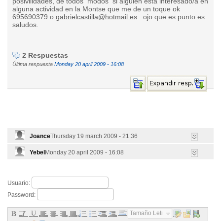
posivilidades, de todos modos si alguien esta interesado/a en
alguna actividad en la Montse que me de un toque ok
695690379 o
gabrielcastilla@hotmail.es
ojo que es punto es.
saludos.
2 Respuestas
Última respuesta
Monday 20 april 2009 - 16:08
Joance
Thursday 19 march 2009 - 21:36
Yebel
Monday 20 april 2009 - 16:08
Usuario:
Password:
Tamaño Letra...