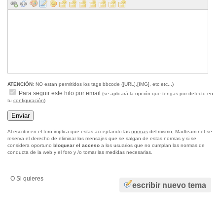
ATENCIÓN
: NO estan permitidos los tags bbcode ([URL],[IMG], etc etc...)
Para seguir este hilo por email
(se aplicará la opción que tengas por defecto en
tu
configuración
)
Al escribir en el foro implica que estas acceptando las
normas
del mismo, Madteam.net se
reserva el derecho de eliminar los mensajes que se salgan de estas normas y si se
considera oportuno
bloquear el acceso
a los usuarios que no cumplan las normas de
conducta de la web y el foro y /o tomar las medidas necesarias.
O Si quieres
escribir nuevo tema