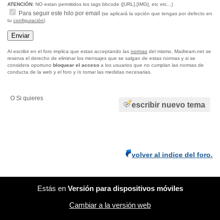
ATENCIÓN
: NO estan permitidos los tags bbcode ([URL],[IMG], etc etc...)
Para seguir este hilo por email
(se aplicará la opción que tengas por defecto en
tu
configuración
)
Al escribir en el foro implica que estas acceptando las
normas
del mismo, Madteam.net se
reserva el derecho de eliminar los mensajes que se salgan de estas normas y si se
considera oportuno
bloquear el acceso
a los usuarios que no cumplan las normas de
conducta de la web y el foro y /o tomar las medidas necesarias.
O Si quieres
escribir nuevo tema
volver al indice del foro.
Estás en
Versión para dispositivos móviles
Cambiar a la versión web